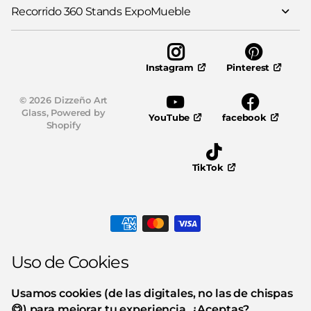
Recorrido 360 Stands ExpoMueble
Pinterest
Instagram
©
2026
Dizzeño Art
Glass,
Powered by
YouTube
facebook
Shopify
TikTok
Uso de Cookies
Usamos cookies (de las digitales, no las de chispas
😋) para mejorar tu experiencia. ¿Aceptas?