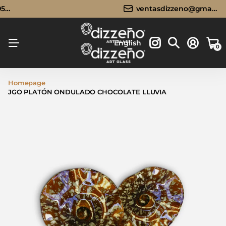
96
Llámanos:
Llámanos:
33 3683 0596
ventasdizzeno@gmail.com
Envíos GRATIS a todo México
ventasdizzeno@gmail.com
English
0
Homepage
JGO PLATÓN ONDULADO CHOCOLATE LLUVIA