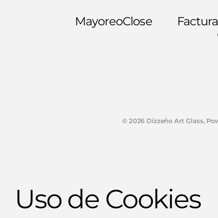
Mayoreo
Close
Factura
©
2026
Dizzeño Art Glass,
Pow
Uso de Cookies