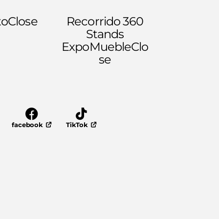
to
Close
Recorrido 360
Stands
ExpoMueble
Clo
se
facebook
TikTok