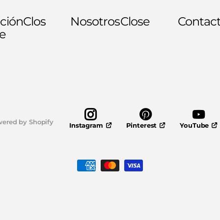
ción
Clos
Nosotros
Close
Contac
e
ered by Shopify
Pinterest
YouTube
Instagram