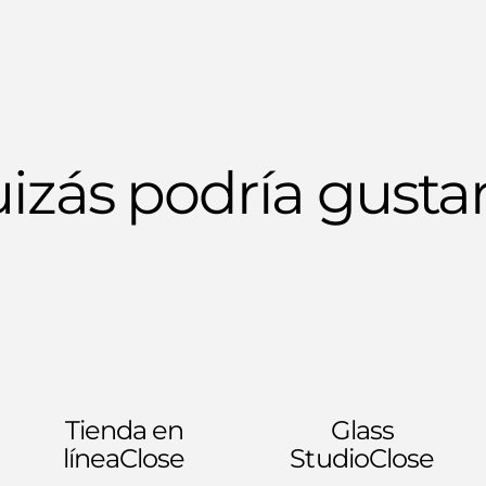
izás podría gustar
Tienda en
Glass
línea
Close
Studio
Close