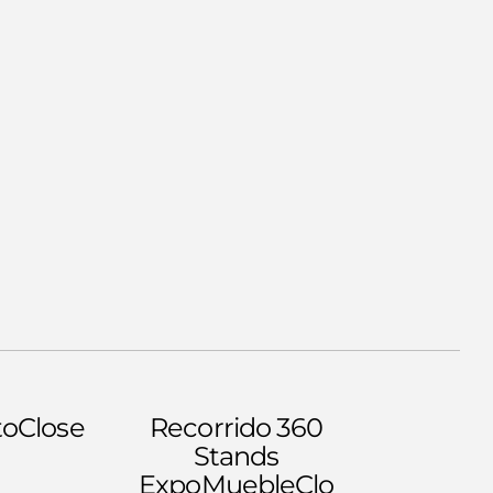
to
Close
Recorrido 360
Stands
ExpoMueble
Clo