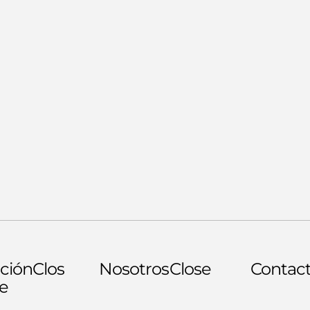
ción
Clos
Nosotros
Close
Contac
e