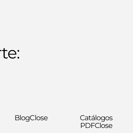
te:
Blog
Close
Catálogos
PDF
Close