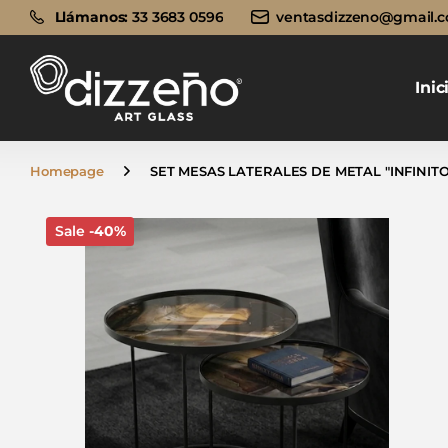
Llámanos:
Llámanos:
33 3683 0596
ventasdizzeno@gmail.
Inic
Homepage
SET MESAS LATERALES DE METAL "INFINITO
Sale
-40%