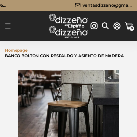
96
Llámanos:
Llámanos:
33 3683 0596
ventasdizzeno@gmail.com
Envíos GRATIS a todo México
ventasdizzeno@gmail.com
Español
0
Homepage
BANCO BOLTON CON RESPALDO Y ASIENTO DE MADERA