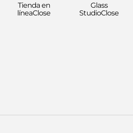
Tienda en
Glass
línea
Close
Studio
Close