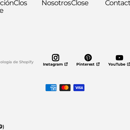
ción
Clos
Nosotros
Close
Contac
e
ología de Shopify
Pinterest
YouTube
Instagram
)