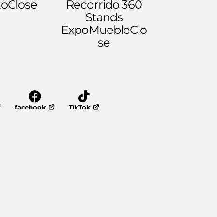
to
Close
Recorrido 360
Stands
ExpoMueble
Clo
se
facebook
TikTok