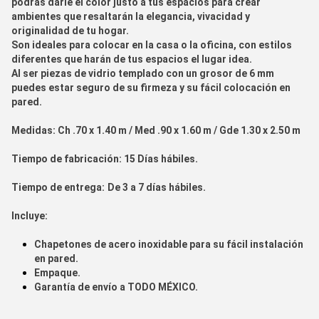
podrás darle el color justo a tus espacios para crear
ambientes que resaltarán la elegancia, vivacidad y
originalidad de tu hogar.
Son ideales para colocar en la casa o la oficina, con estilos
diferentes que harán de tus espacios el lugar idea.
Al ser piezas de vidrio templado con un grosor de 6 mm
puedes estar seguro de su firmeza y su fácil colocación en
pared.
Medidas:
Ch .70 x 1.40 m / Med .90 x 1.60 m / Gde 1.30 x 2.50 m
Tiempo de fabr
icación:
15 Días hábiles.
Tiempo de entrega:
De 3 a 7 días hábiles.
Incluye:
Chapetones de acero inoxidable para su fácil instalación
en pared.
Empaque.
Garantía de envío a
TODO MÉXICO.